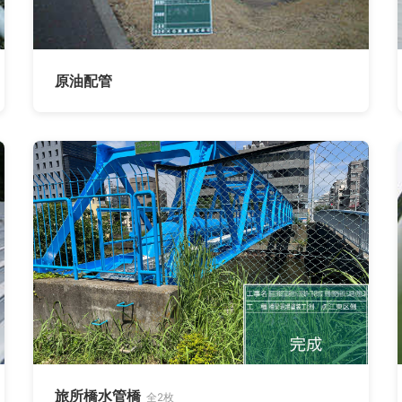
原油配管
旅所橋水管橋
全2枚