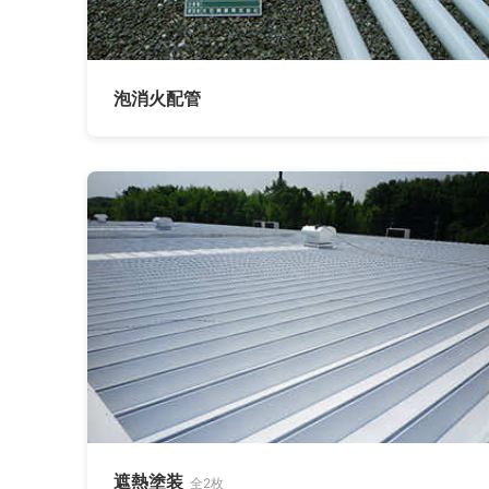
泡消火配管
遮熱塗装
全2枚